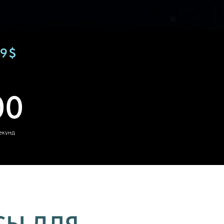
89$
00
екунд