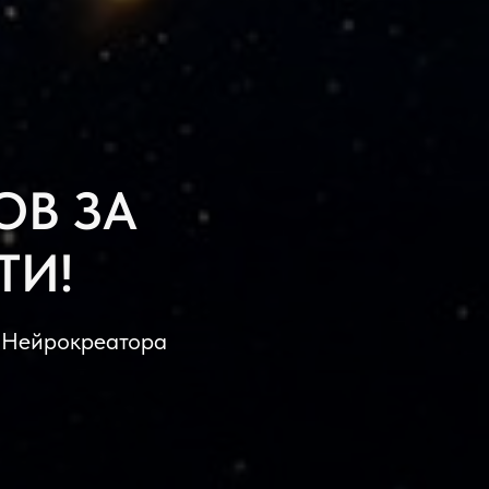
ОВ ЗА
ТИ!
в Нейрокреатора