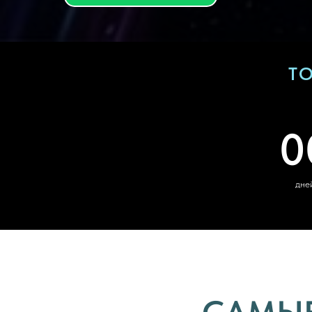
ТО
0
дне