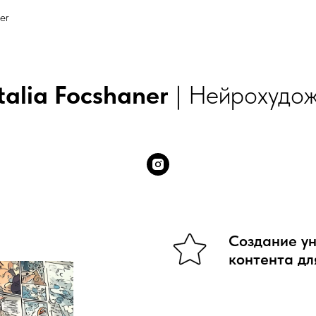
er
alia Focshaner
| Нейрохудо
Создание у
контента дл