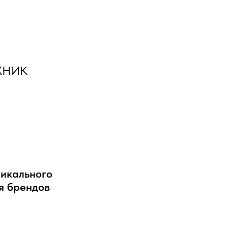
жник
никального
я брендов