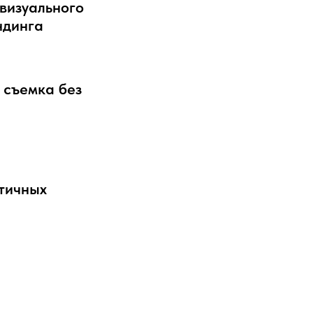
визуального
ндинга
 съемка без
тичных