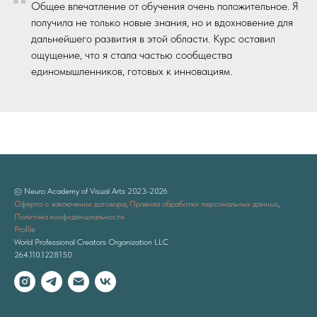
“
Общее впечатление от обучения очень положительное. Я
получила не только новые знания, но и вдохновение для
дальнейшего развития в этой области. Курс оставил
ощущение, что я стала частью сообщества
единомышленников, готовых к инновациям.
© Neuro Academy of Visual Arts 2023-202
6
Оферта о заключении договора
,
Правила обработки персональных данных
,
Политика конфиденциальности
Profile
World Professional Creators Organization LLC
264.110.1228150